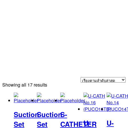
Sorted
Showing all 17 results
by
latest
Suction
Suction
S-
U-
U-
Set
Set
CATHETER