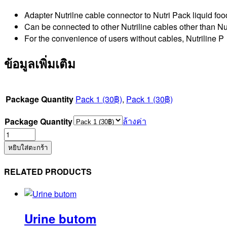
Adapter Nutrilne cable connector to Nutri Pack liquid fo
Can be connected to other Nutriline cables other than Nut
For the convenience of users without cables, Nutriline P
ข้อมูลเพิ่มเติม
Package Quantity
Pack 1 (30฿)
,
Pack 1 (30฿)
ล้างค่า
Package Quantity
จำนวน
Adaptor
หยิบใส่ตะกร้า
Tuna
ชิ้น
RELATED PRODUCTS
Urine butom