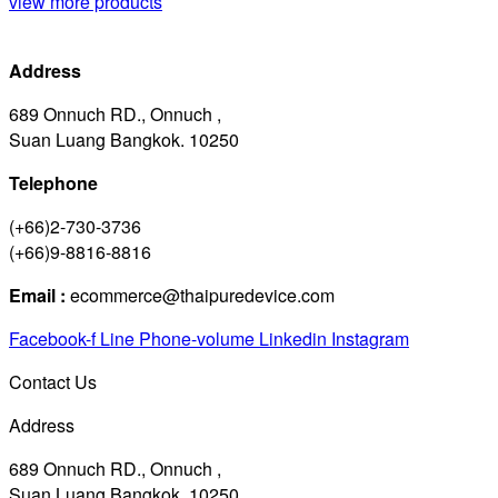
view more products
Address
689 Onnuch RD., Onnuch ,
Suan Luang Bangkok. 10250
Telephone
(+66)2-730-3736
(+66)9-8816-8816
Email :
ecommerce@thaipuredevice.com
Facebook-f
Line
Phone-volume
Linkedin
Instagram
Contact Us
Address
689 Onnuch RD., Onnuch ,
Suan Luang Bangkok. 10250