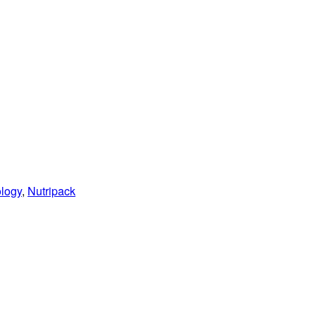
ology
,
Nutripack