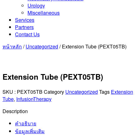
Urology
Miscellaneous
Services
Partners
Contact Us
หน้าหลัก
/
Uncategorized
/ Extension Tube (PEXT05TB)
Extension Tube (PEXT05TB)
SKU :
PEXT05TB
Category
Uncategorized
Tags
Extension
Tube
,
InfusionTherapy
Description
คำอธิบาย
ข้อมูลเพิ่มเติม