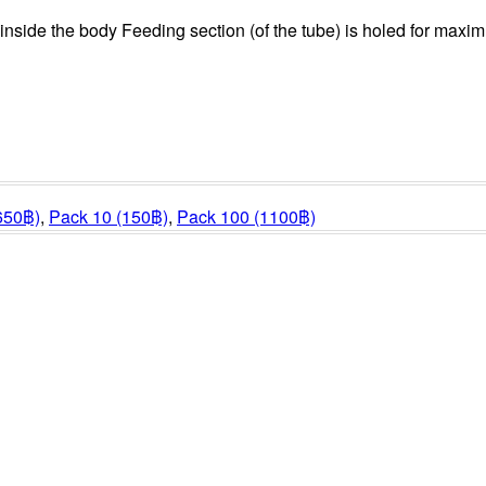
 inside the body
Feeding section (of the tube) is holed for maxim
650฿)
,
Pack 10 (150฿)
,
Pack 100 (1100฿)