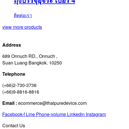
ถุงบรรจุอุจระ เบอร์ 4
ติดต่อเรา
view more products
Address
689 Onnuch RD., Onnuch ,
Suan Luang Bangkok. 10250
Telephone
(+66)2-730-3736
(+66)9-8816-8816
Email :
ecommerce@thaipuredevice.com
Facebook-f
Line
Phone-volume
Linkedin
Instagram
Contact Us