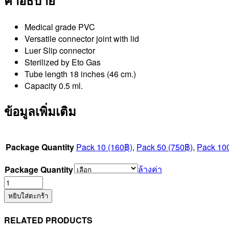
Medical grade PVC
Versatile connector joint with lid
Luer Slip connector
Sterilized by Eto Gas
Tube length 18 inches (46 cm.)
Capacity 0.5 ml.
ข้อมูลเพิ่มเติม
Package Quantity
Pack 10 (160฿)
,
Pack 50 (750฿)
,
Pack 10
ล้างค่า
Package Quantity
จำนวน
Micro
หยิบใส่ตะกร้า
Extension
Tube
RELATED PRODUCTS