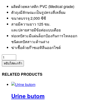
ผลิตด้วยพลาสติก PVC (Medical grade)
ตัวถุงมีลักษณะเป็นรูปทรงสี่เหลี่ยม
ขนาดบรรจุ 2,000 ซีซี
สายมีความยาว 125 ซม.
และปลายสายมีข้อต่อแบบเดือย
ท่อเทปัสวะมีแผ่นล็อกป้องกันการไหลออก
ชนิดเทปัสสาวะด้านล่าง
ฆ่าเชื้อด้วยก๊าซเอทิลีนออกไซด์
จำนวน
Urine
หยิบใส่ตะกร้า
bag
(1603)
RELATED PRODUCTS
ชิ้น
Urine butom