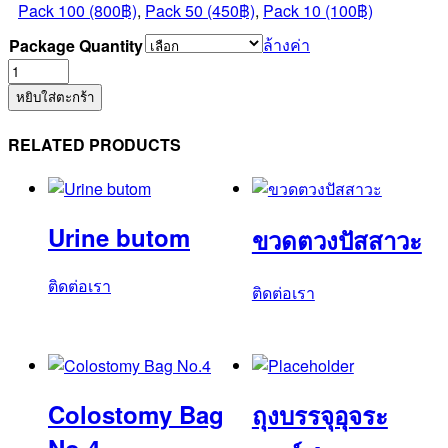
Pack 100 (800฿)
,
Pack 50 (450฿)
,
Pack 10 (100฿)
ล้างค่า
Package Quantity
จำนวน
Suction
หยิบใส่ตะกร้า
Control
Tube
RELATED PRODUCTS
No.6F
(SUCT33TC)
ชิ้น
Urine butom
ขวดตวงปัสสาวะ
ติดต่อเรา
ติดต่อเรา
Colostomy Bag
ถุงบรรจุอุจระ
No.4